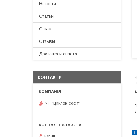
Новости
Статьи
О нас
Отзывы
Доставка и оплата
Ф
КОНТАКТИ
п
Д
П
ЧП "Циклон-софт"
п
з
Юрий