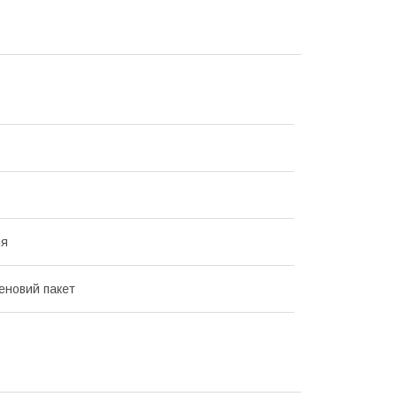
ня
еновий пакет