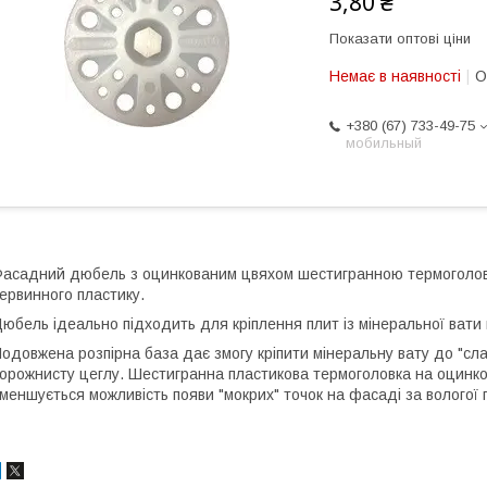
3,80 ₴
Показати оптові ціни
Немає в наявності
О
+380 (67) 733-49-75
мобильный
асадний дюбель з оцинкованим цвяхом шестигранною термоголов
ервинного пластику.
юбель ідеально підходить для кріплення плит із мінеральної вати
одовжена розпірна база дає змогу кріпити мінеральну вату до "сла
орожнисту цеглу. Шестигранна пластикова термоголовка на оцинк
меншується можливість появи "мокрих" точок на фасаді за вологої 