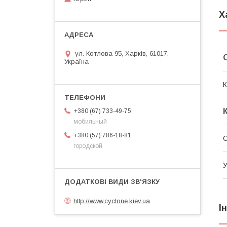
Х
ул. Котлова 95, Харків, 61017,
Україна
К
+380 (67) 733-49-75
мобильный
+380 (57) 786-18-81
С
городской
У
http://www.cyclone.kiev.ua
І