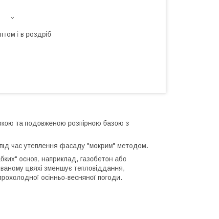
птом і в роздріб
кою та подовженою розпірною базою з
 під час утеплення фасаду "мокрим" методом.
бких" основ, наприклад, газобетон або
ованому цвяхі зменшує тепловіддання,
прохолодної осінньо-весняної погоди.