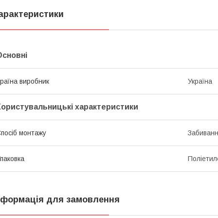
арактеристики
Основні
раїна виробник
Україна
Користувальницькі характеристики
посіб монтажу
Забиван
паковка
Поліетил
нформація для замовлення