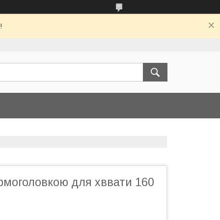
!
рмоголовкою для хввати 160