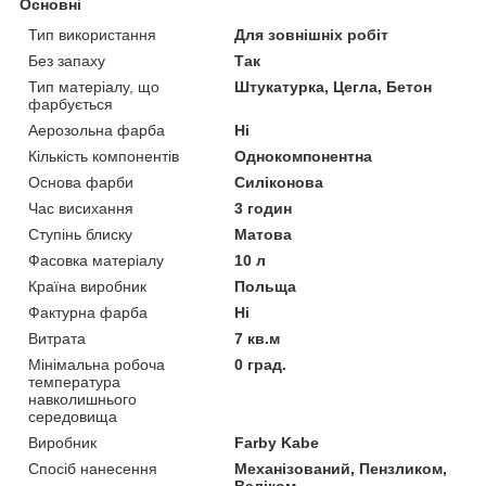
Основні
Тип використання
Для зовнішніх робіт
Без запаху
Так
Тип матеріалу, що
Штукатурка, Цегла, Бетон
фарбується
Аерозольна фарба
Ні
Кількість компонентів
Однокомпонентна
Основа фарби
Силіконова
Час висихання
3 годин
Ступінь блиску
Матова
Фасовка матеріалу
10 л
Країна виробник
Польща
Фактурна фарба
Ні
Витрата
7 кв.м
Мінімальна робоча
0 град.
температура
навколишнього
середовища
Виробник
Farby Kabe
Спосіб нанесення
Механізований, Пензликом,
Валіком