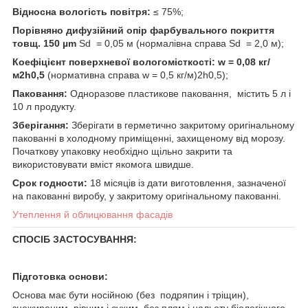
Відносна вологість повітря:
≤ 75%;
Порівняно дифузійний опір фарбувального покриття
товщ. 150 µ
m
S
d
= 0,05 м (нормалівна справа S
d
= 2,0 м);
Коефіцієнт поверхневої вологомісткості:
w
= 0,08 кг/
м
2
h
0,5
(нормативна справа w = 0,5 кг/м)
2
h
0,5
);
Паковання:
Одноразове пластикове паковання, містить 5 л і
10 л продукту.
Зберігання:
Зберігати в герметично закритому оригінальному
пакованні в холодному приміщенні, захищеному від морозу.
Початкову упаковку необхідно щільно закрити та
використовувати вміст якомога швидше.
Срок годности:
18 місяців із дати виготовлення, зазначеної
на пакованні виробу, у закритому оригінальному пакованні.
Утеплення й облицювання фасадів
СПОСІБ ЗАСТОСУВАННЯ:
Підготовка основи:
Основа має бути носійною (без подряпин і тріщин),
знежиреним, рівним і сухим, без плям і нальоту біологічного