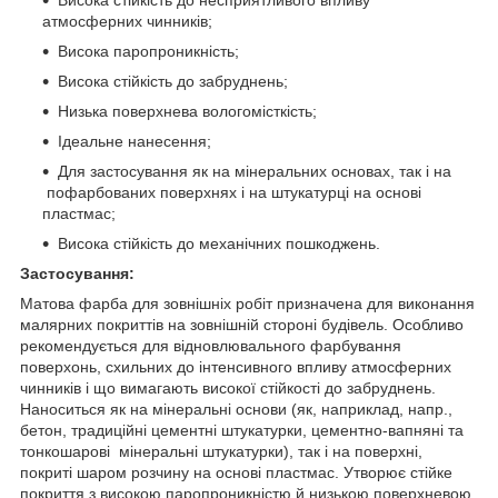
атмосферних чинників;
Висока паропроникність;
Висока стійкість до забруднень;
Низька поверхнева вологомісткість;
Ідеальне нанесення;
Для застосування як на мінеральних основах, так і на
пофарбованих поверхнях і на штукатурці на основі
пластмас;
Висока стійкість до механічних пошкоджень.
Застосування:
Матова фарба для зовнішніх робіт призначена для виконання
малярних покриттів на зовнішній стороні будівель. Особливо
рекомендується для відновлювального фарбування
поверхонь, схильних до інтенсивного впливу атмосферних
чинників і що вимагають високої стійкості до забруднень.
Наноситься як на мінеральні основи (як, наприклад, напр.,
бетон, традиційні цементні штукатурки, цементно-вапняні та
тонкошарові мінеральні штукатурки), так і на поверхні,
покриті шаром розчину на основі пластмас. Утворює стійке
покриття з високою паропроникністю й низькою поверхневою