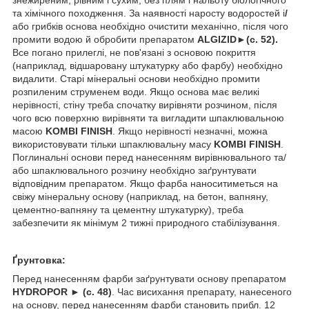
та хімічного походження. За наявності наросту водоростей і
/
або грибків основа необхідно очистити механічно, після чого
промити водою й обробити препаратом
ALGIZID►(с. 52)
.
Все погано прилеглі, не пов'язані з основою покриття
(наприклад, відшаровану штукатурку або фарбу) необхідно
видалити. Старі мінеральні основи необхідно промити
розпиленим струменем води. Якщо основа має великі
нерівності, стіну треба спочатку вирівняти розчином, після
чого всю поверхню вирівняти та вигладити шпаклювальною
масою
KOMBI
FINISH
. Якщо нерівності незначні, можна
використовувати тільки шпаклювальну масу
KOMBI
FINISH
.
Поглинальні основи перед нанесенням вирівнювального та/
або шпаклювального розчину необхідно заґрунтувати
відповідним препаратом. Якщо фарба наноситиметься на
свіжу мінеральну основу (наприклад, на бетон, вапняну,
цементно-вапняну та цементну штукатурку), треба
забезпечити як мінімум 2 тижні природного стабілізування.
Ґрунтовка:
Перед нанесенням фарби заґрунтувати основу препаратом
HYDROPOR
► (с. 48)
. Час висихання препарату, нанесеного
на основу, перед нанесенням фарби становить прибл. 12