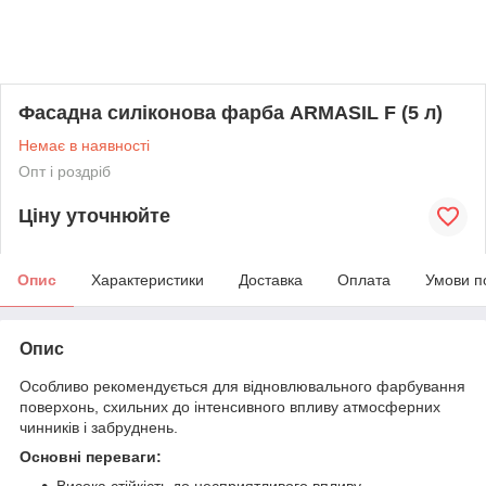
Фасадна силіконова фарба ARMASIL F (5 л)
Немає в наявності
Опт і роздріб
Ціну уточнюйте
Опис
Характеристики
Доставка
Оплата
Умови п
Опис
Особливо рекомендується для відновлювального фарбування
поверхонь, схильних до інтенсивного впливу атмосферних
чинників і забруднень.
Основні переваги:
Висока стійкість до несприятливого впливу