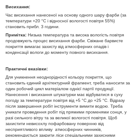
Висихання:
Час висихання нанесеної на основу одного шару фарби (за
температури +20 °C і відносної вологості повітря 55%)
становить прибл. 3 години.
Примітка:
Низька температура та висока вологість повітря
продовжують процес висихання фарби. Свіжане барвисте
покриття вимагає захисту від атмосферних опадів і
конденсації вологи до моменту повного висихання.
Практичні вказівки:
Для уникнення неоднорідності кольору покриття, що
становить єдиний архітектурний фрагмент, треба наносити за
один робочий цикл матеріалом однієї партії продукції.
Нанесення і висихання штукатурки має відбуватися в суху
погоду за температури повітря від +5 °C до +25 °C. Відразу
після завершення робіт інструменти вимити водою. Треба
уникати проведення робіт під прямими променями сонця, у
разі сильного вітру та за великої вологості повітря. Щоб
захистити невисохлу пофарбовану поверхню від
несприятливого впливу атмосферних чинників,
рекомендується закрити ліси спеціальними захисними