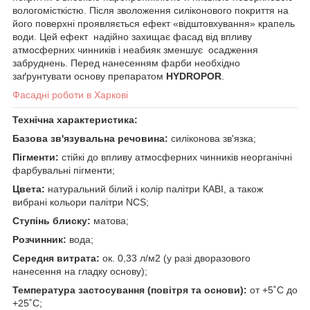
вологомісткістю. Після зволоження силіконового покриття на
його поверхні проявляється ефект «відштовхування» крапель
води. Цей ефект надійно захищає фасад від впливу
атмосферних чинників і неабияк зменшує осадження
забруднень. Перед нанесенням фарби необхідно
заґрунтувати основу препаратом
HYDROPOR
.
Фасадні роботи в Харкові
Технічна характеристика:
Базова зв'язувальна речовина:
силіконова зв'язка;
Пігменти:
стійкі до впливу атмосферних чинників неорганічні
фарбувальні пігменти;
Цвета:
натуральний білий і колір палітри КАВІ, а також
вибрані кольори палітри NCS;
Ступінь блиску:
матова;
Розчинник:
вода;
Середня витрата:
ок. 0,33 л/м
2
(у разі дворазового
нанесення на гладку основу);
Температура застосування (повітря та основи):
от +5˚С до
+25˚С;