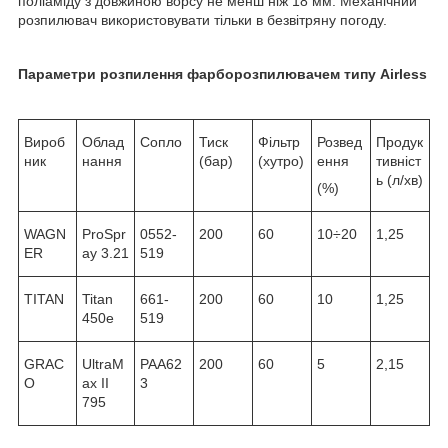
поліаміду з довжиною ворсу не менш ніж 18 мм. Механічний
розпилювач використовувати тільки в безвітряну погоду.
Параметри розпилення фарборозпилювачем типу А
irless
Вироб
Облад
Сопло
Тиск
Фільтр
Розвед
Продук
ник
нання
(бар)
(хутро)
ення
тивніст
ь (л/хв)
(%)
WAGN
ProSpr
0552-
200
60
10÷20
1,25
ER
ay 3.21
519
TITAN
Titan
661-
200
60
10
1,25
450e
519
GRAC
UltraM
PAA62
200
60
5
2,15
O
ax II
3
795