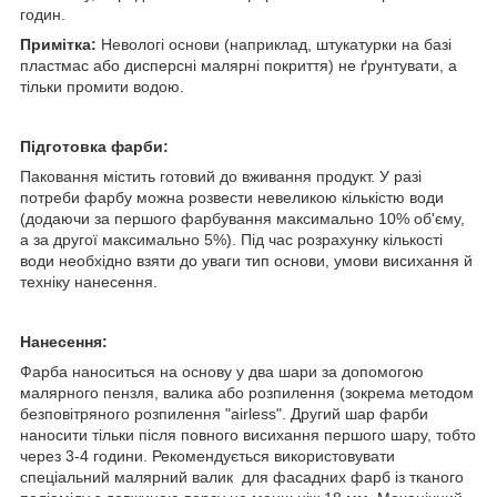
годин.
Примітка:
Невологі основи (наприклад, штукатурки на базі
пластмас або дисперсні малярні покриття) не ґрунтувати, а
тільки промити водою.
Підготовка фарби:
Паковання містить готовий до вживання продукт. У разі
потреби фарбу можна розвести невеликою кількістю води
(додаючи за першого фарбування максимально 10% об'єму,
а за другої максимально 5%). Під час розрахунку кількості
води необхідно взяти до уваги тип основи, умови висихання й
техніку нанесення.
Нанесення:
Фарба наноситься на основу у два шари за допомогою
малярного пензля, валика або розпилення (зокрема методом
безповітряного розпилення "airless". Другий шар фарби
наносити тільки після повного висихання першого шару, тобто
через 3-4 години. Рекомендується використовувати
спеціальний малярний валик для фасадних фарб із тканого