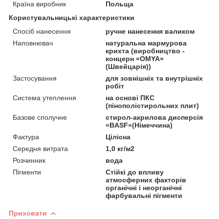
Країна виробник
Польща
Користувальницькі характеристики
Спосіб нанесення
ручне нанесення валиком
Наповнювач
натуральна мармурова
крихта (виробництво -
концерн «OMYA»
(Швейцарія))
Застосування
для зовнішніх та внутрішніх
робіт
Система утеплення
на основі ПКС
(пінополістирольних плит)
Базове сполучне
стирол-акрилова дисперсія
«BASF»(Німеччина)
Фактура
Цілісна
Середня витрата
1,0 кг/м2
Розчинник
вода
Пігменти
Стійкі до впливу
атмосферних факторів
органічні і неорганічні
фарбувальні пігменти
Приховати