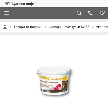
ЧП "Циклон-софт"
Товари та послуги
Фасадні штукатурки KABE
Акрило